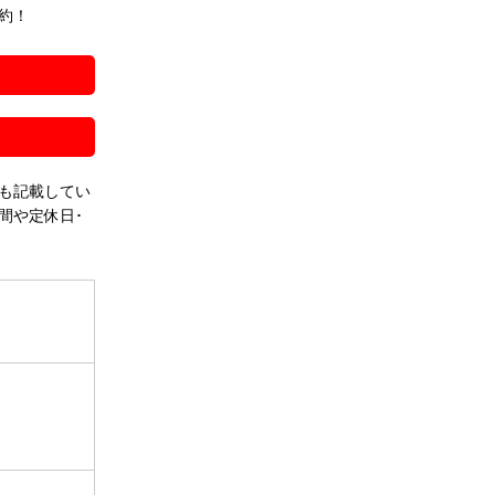
約！
！
も記載してい
間や定休日･