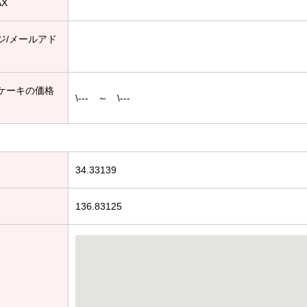
AX
ジ/メールアド
ケーキの価格
\--- ～ \---
34.33139
136.83125