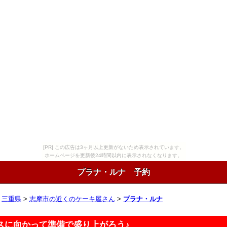
[PR] この広告は3ヶ月以上更新がないため表示されています。
ホームページを更新後24時間以内に表示されなくなります。
プラナ・ルナ 予約
>
三重県
>
志摩市の近くのケーキ屋さん
>
プラナ・ルナ
スに向かって準備で盛り上がろう♪