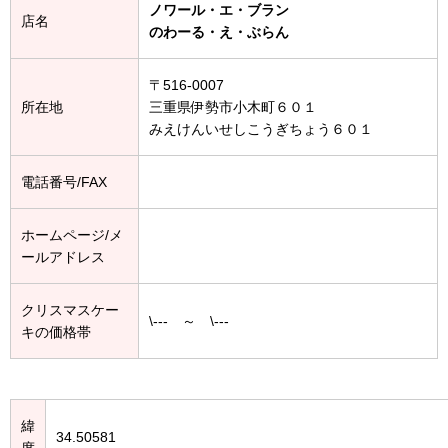
ノワール・エ・ブラン
店名
のわーる・え・ぶらん
〒516-0007
所在地
三重県伊勢市小木町６０１
みえけんいせしこうぎちょう６０１
電話番号/FAX
ホームページ/メ
ールアドレス
クリスマスケー
\--- ～ \---
キの価格帯
緯
34.50581
度