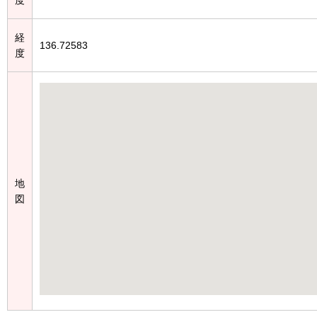
経
136.72583
度
地
図