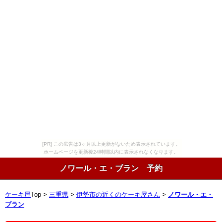
[PR] この広告は3ヶ月以上更新がないため表示されています。
ホームページを更新後24時間以内に表示されなくなります。
ノワール・エ・ブラン 予約
ケーキ屋
Top >
三重県
>
伊勢市の近くのケーキ屋さん
>
ノワール・エ・
ブラン