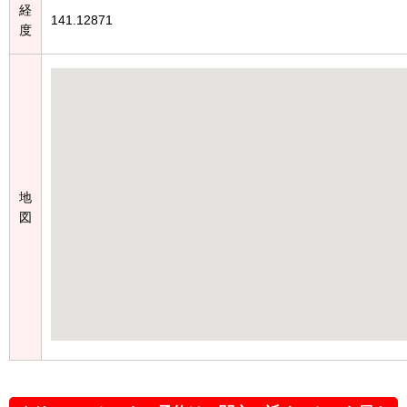
経
141.12871
度
地
図