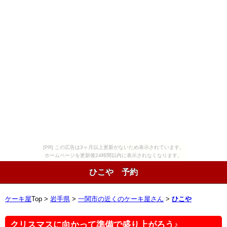
[PR] この広告は3ヶ月以上更新がないため表示されています。
ホームページを更新後24時間以内に表示されなくなります。
ひこや 予約
ケーキ屋
Top >
岩手県
>
一関市の近くのケーキ屋さん
>
ひこや
クリスマスに向かって準備で盛り上がろう♪