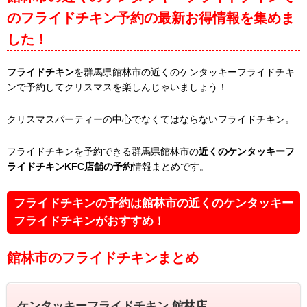
のフライドチキン予約の最新お得情報を集めま
した！
フライドチキン
を群馬県館林市の近くのケンタッキーフライドチキ
ンで予約してクリスマスを楽しんじゃいましょう！
クリスマスパーティーの中心でなくてはならないフライドチキン。
フライドチキンを予約できる群馬県館林市の
近くのケンタッキーフ
ライドチキンKFC店舗の予約
情報まとめです。
フライドチキンの予約は館林市の近くのケンタッキー
フライドチキンがおすすめ！
館林市のフライドチキンまとめ
ケンタッキーフライドチキン 館林店