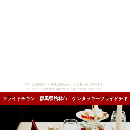
[PR] この広告は3ヶ月以上更新がないため表示されています。
ホームページを更新後24時間以内に表示されなくなります。
フライドチキン 群馬県館林市 ケンタッキーフライドチキ
ン KFC 予約