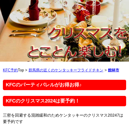
KFC予約
Top >
群馬県の近くのケンタッキーフライドチキン
>
館林市
KFCのパーティバレルがお得お得♪
KFCのクリスマス2024は要予約！
三密を回避する混雑緩和のためケンタッキーのクリスマス20247は
要予約です