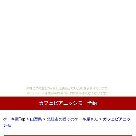
[PR] この広告は3ヶ月以上更新がないため表示されています。
ホームページを更新後24時間以内に表示されなくなります。
カフェピアニッシモ 予約
ケーキ屋
Top >
山梨県
>
北杜市の近くのケーキ屋さん
>
カフェピアニッ
シモ