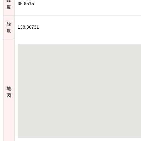
35.8515
度
経
138.36731
度
地
図