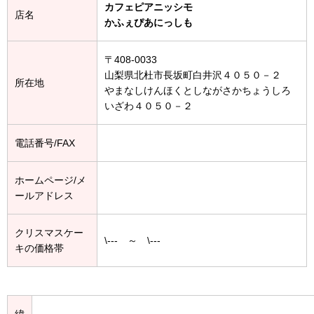
カフェピアニッシモ
店名
かふぇぴあにっしも
〒408-0033
山梨県北杜市長坂町白井沢４０５０－２
所在地
やまなしけんほくとしながさかちょうしろ
いざわ４０５０－２
電話番号/FAX
ホームページ/メ
ールアドレス
クリスマスケー
\--- ～ \---
キの価格帯
緯