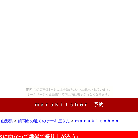
[PR] この広告は3ヶ月以上更新がないため表示されています。
ホームページを更新後24時間以内に表示されなくなります。
ｍａｒｕｋｉｔｃｈｅｎ 予約
>
山形県
>
鶴岡市の近くのケーキ屋さん
>
ｍａｒｕｋｉｔｃｈｅｎ
スに向かって準備で盛り上がろう♪