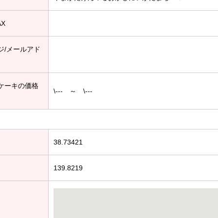
AX
ジ/メールアド
ケーキの価格
\--- ～ \---
38.73421
139.8219