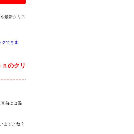
報や最新クリス
ックできま
ｅｎのクリ
ス直前には混
いますよね？