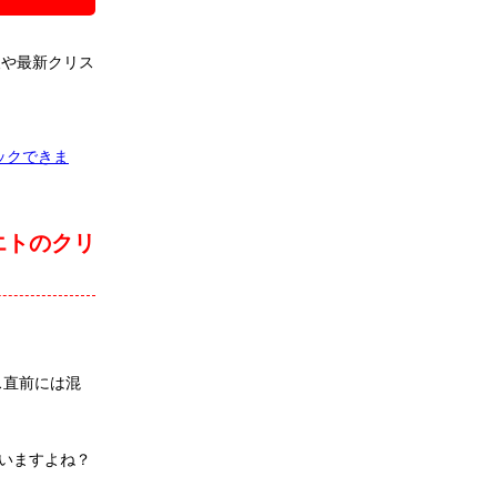
報や最新クリス
ックできま
エトのクリ
ス直前には混
いますよね？