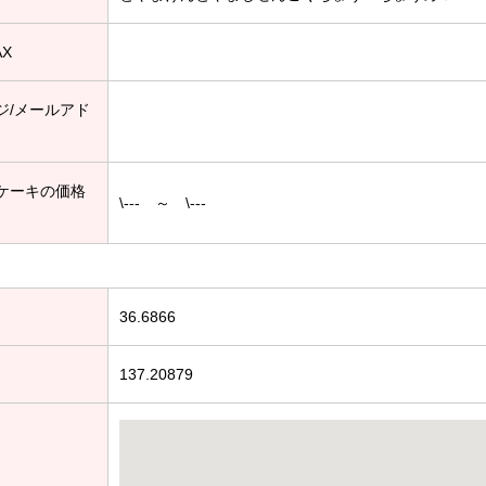
AX
ジ/メールアド
ケーキの価格
\--- ～ \---
36.6866
137.20879