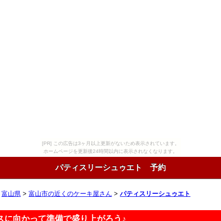
[PR] この広告は3ヶ月以上更新がないため表示されています。
ホームページを更新後24時間以内に表示されなくなります。
パティスリーシュゥエト 予約
>
富山県
>
富山市の近くのケーキ屋さん
>
パティスリーシュゥエト
スに向かって準備で盛り上がろう♪