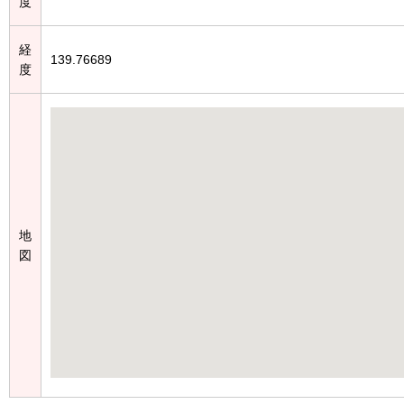
度
経
139.76689
度
地
図