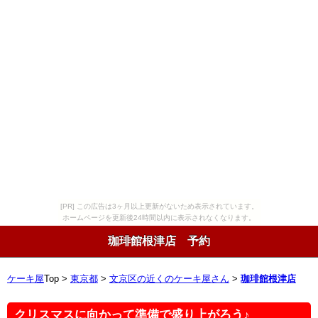
[PR] この広告は3ヶ月以上更新がないため表示されています。
ホームページを更新後24時間以内に表示されなくなります。
珈琲館根津店 予約
ケーキ屋
Top >
東京都
>
文京区の近くのケーキ屋さん
>
珈琲館根津店
クリスマスに向かって準備で盛り上がろう♪