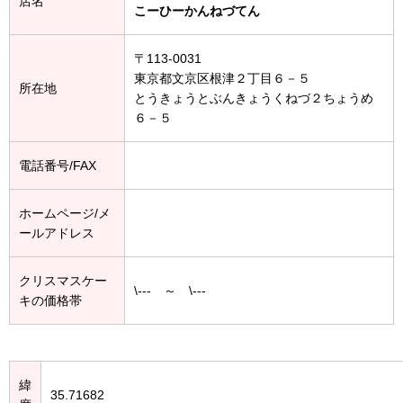
店名
こーひーかんねづてん
〒113-0031
東京都文京区根津２丁目６－５
所在地
とうきょうとぶんきょうくねづ２ちょうめ
６－５
電話番号/FAX
ホームページ/メ
ールアドレス
クリスマスケー
\--- ～ \---
キの価格帯
緯
35.71682