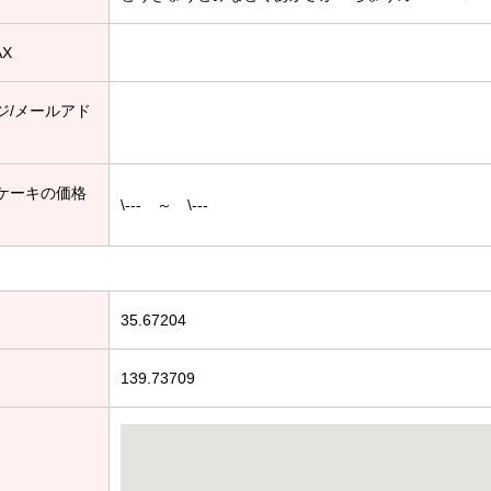
AX
ジ/メールアド
ケーキの価格
\--- ～ \---
35.67204
139.73709