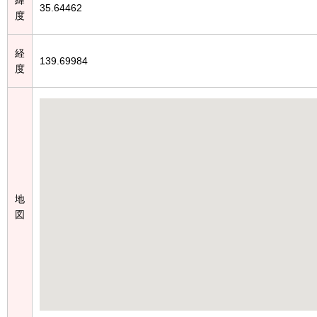
35.64462
度
経
139.69984
度
地
図