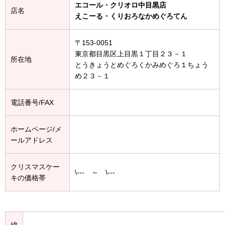
エコール・クリオロ中目黒店
店名
えこーる・くりおろなかめぐろてん
〒153-0051
東京都目黒区上目黒１丁目２３－１
所在地
とうきょうとめぐろくかみめぐろ１ちょう
め２３－１
電話番号/FAX
ホームページ/メ
ールアドレス
クリスマスケー
\--- ～ \---
キの価格帯
緯