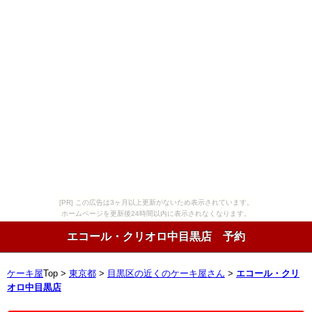
[PR] この広告は3ヶ月以上更新がないため表示されています。
ホームページを更新後24時間以内に表示されなくなります。
エコール・クリオロ中目黒店 予約
ケーキ屋
Top >
東京都
>
目黒区の近くのケーキ屋さん
>
エコール・クリ
オロ中目黒店