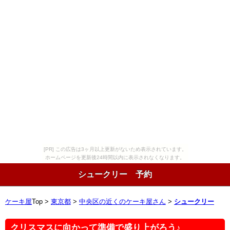
[PR] この広告は3ヶ月以上更新がないため表示されています。
ホームページを更新後24時間以内に表示されなくなります。
シュークリー 予約
ケーキ屋
Top >
東京都
>
中央区の近くのケーキ屋さん
>
シュークリー
クリスマスに向かって準備で盛り上がろう♪