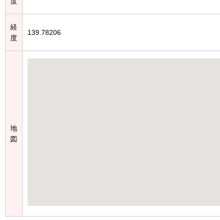
度
経
139.78206
度
地
図