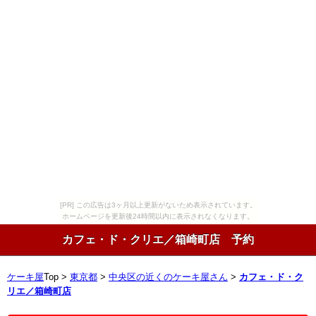
[PR] この広告は3ヶ月以上更新がないため表示されています。
ホームページを更新後24時間以内に表示されなくなります。
カフェ・ド・クリエ／箱崎町店 予約
ケーキ屋
Top >
東京都
>
中央区の近くのケーキ屋さん
>
カフェ・ド・ク
リエ／箱崎町店