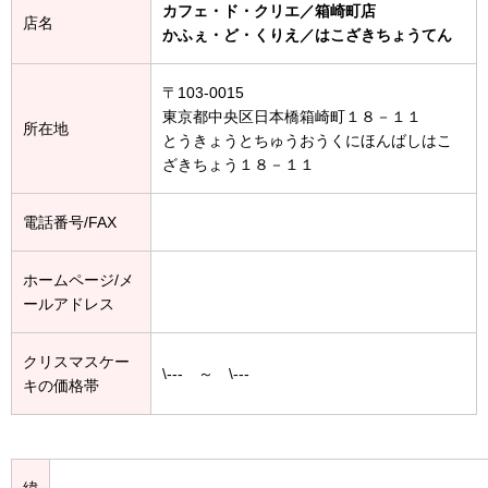
カフェ・ド・クリエ／箱崎町店
店名
かふぇ・ど・くりえ／はこざきちょうてん
〒103-0015
東京都中央区日本橋箱崎町１８－１１
所在地
とうきょうとちゅうおうくにほんばしはこ
ざきちょう１８－１１
電話番号/FAX
ホームページ/メ
ールアドレス
クリスマスケー
\--- ～ \---
キの価格帯
緯