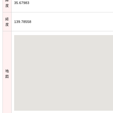
35.67983
度
経
139.78558
度
地
図