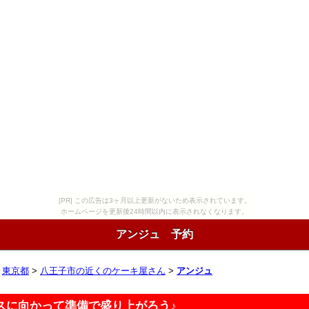
[PR] この広告は3ヶ月以上更新がないため表示されています。
ホームページを更新後24時間以内に表示されなくなります。
アンジュ 予約
>
東京都
>
八王子市の近くのケーキ屋さん
>
アンジュ
スに向かって準備で盛り上がろう♪