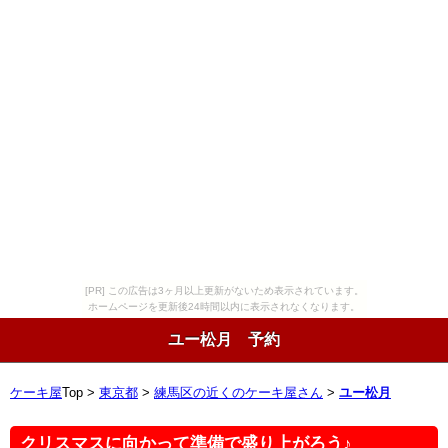
[PR] この広告は3ヶ月以上更新がないため表示されています。
ホームページを更新後24時間以内に表示されなくなります。
ユー松月 予約
ケーキ屋
Top >
東京都
>
練馬区の近くのケーキ屋さん
>
ユー松月
クリスマスに向かって準備で盛り上がろう♪