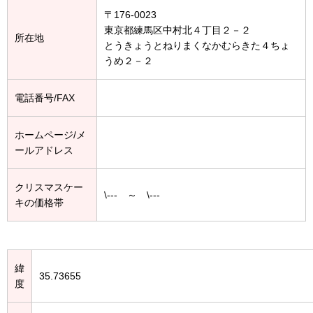
〒176-0023
東京都練馬区中村北４丁目２－２
所在地
とうきょうとねりまくなかむらきた４ちょ
うめ２－２
電話番号/FAX
ホームページ/メ
ールアドレス
クリスマスケー
\--- ～ \---
キの価格帯
緯
35.73655
度