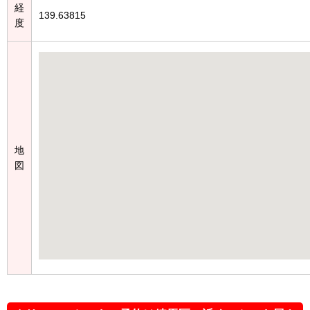
経
139.63815
度
地
図