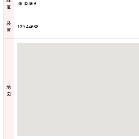
36.33669
度
経
139.44688
度
地
図