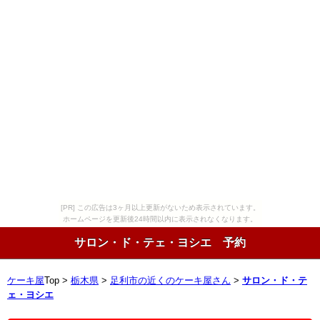
[PR] この広告は3ヶ月以上更新がないため表示されています。
ホームページを更新後24時間以内に表示されなくなります。
サロン・ド・テェ・ヨシエ 予約
ケーキ屋
Top >
栃木県
>
足利市の近くのケーキ屋さん
>
サロン・ド・テ
ェ・ヨシエ