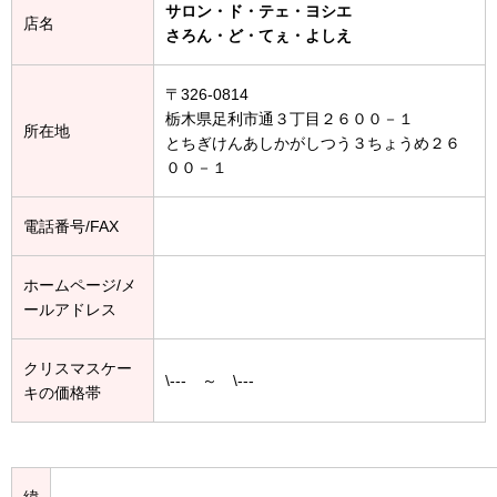
サロン・ド・テェ・ヨシエ
店名
さろん・ど・てぇ・よしえ
〒326-0814
栃木県足利市通３丁目２６００－１
所在地
とちぎけんあしかがしつう３ちょうめ２６
００－１
電話番号/FAX
ホームページ/メ
ールアドレス
クリスマスケー
\--- ～ \---
キの価格帯
緯