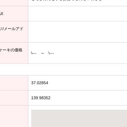
AX
ジ/メールアド
ケーキの価格
\--- ～ \---
37.02854
139.98352