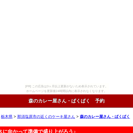
[PR] この広告は3ヶ月以上更新がないため表示されています。
ホームページを更新後24時間以内に表示されなくなります。
森のカレー屋さん・ぱくぱく 予約
>
栃木県
>
那須塩原市の近くのケーキ屋さん
>
森のカレー屋さん・ぱくぱく
スに向かって準備で盛り上がろう♪