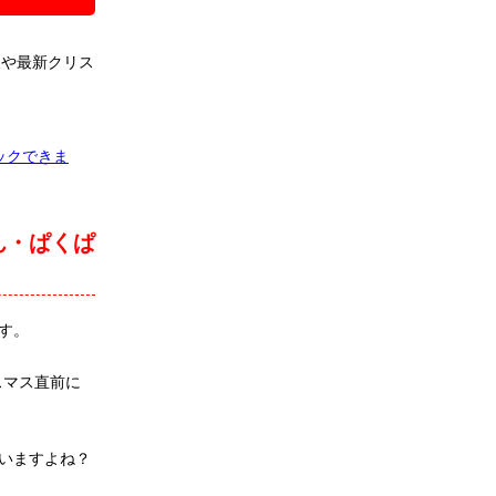
報や最新クリス
ックできま
ん・ぱくぱ
す。
スマス直前に
いますよね？