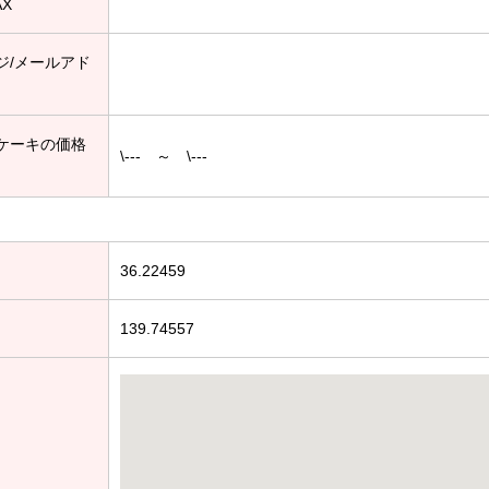
AX
ジ/メールアド
ケーキの価格
\--- ～ \---
36.22459
139.74557