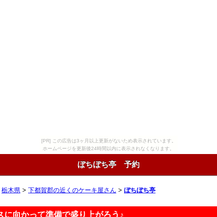
[PR] この広告は3ヶ月以上更新がないため表示されています。
ホームページを更新後24時間以内に表示されなくなります。
ぼちぼち亭 予約
>
栃木県
>
下都賀郡の近くのケーキ屋さん
>
ぼちぼち亭
スに向かって準備で盛り上がろう♪