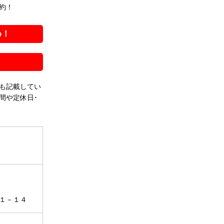
約！
め！
も記載してい
間や定休日･
１－１４