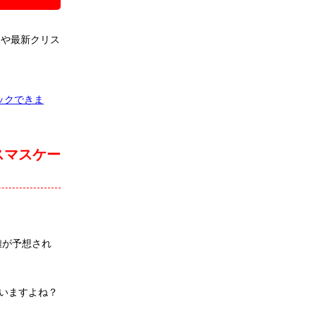
報や最新クリス
ックできま
スマスケー
雑が予想され
いますよね？