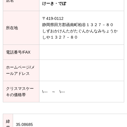
店名
けーき・でぽ
〒419-0112
静岡県田方郡函南町柏谷１３２７－８０
所在地
しずおかけんたがたぐんかんなみちょうか
しや１３２７－８０
電話番号/FAX
ホームページ/メ
ールアドレス
クリスマスケー
\--- ～ \---
キの価格帯
緯
35.08685