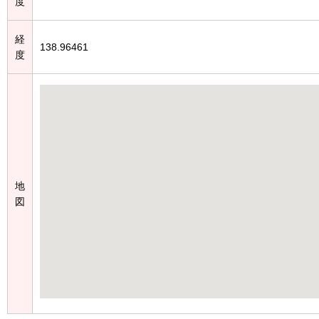
度
経
138.96461
度
地
図