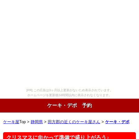
[PR] この広告は3ヶ月以上更新がないため表示されています。
ホームページを更新後24時間以内に表示されなくなります。
ケーキ・デポ 予約
ケーキ屋
Top >
静岡県
>
田方郡の近くのケーキ屋さん
>
ケーキ・デポ
クリスマスに向かって準備で盛り上がろう♪