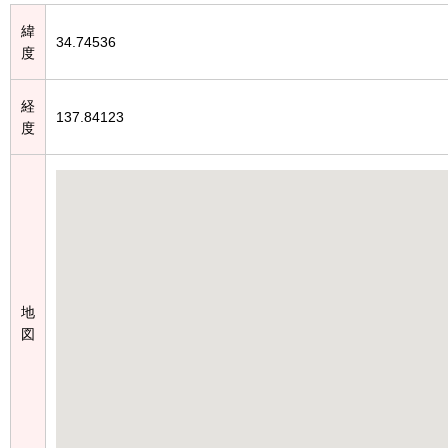
緯
34.74536
度
経
137.84123
度
地
図