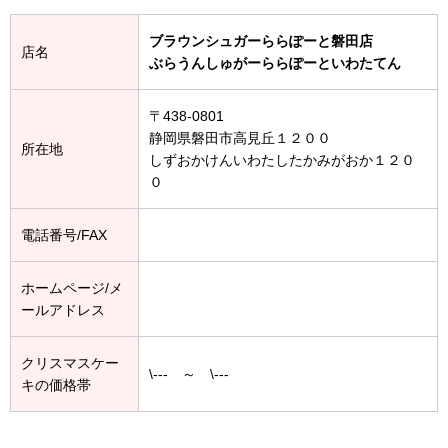
ブラウンシュガーららぽーと磐田店
店名
ぶらうんしゅがーららぽーといわたてん
〒438-0801
静岡県磐田市高見丘１２００
所在地
しずおかけんいわたしたかみがおか１２０
０
電話番号/FAX
ホームページ/メ
ールアドレス
クリスマスケー
\--- ～ \---
キの価格帯