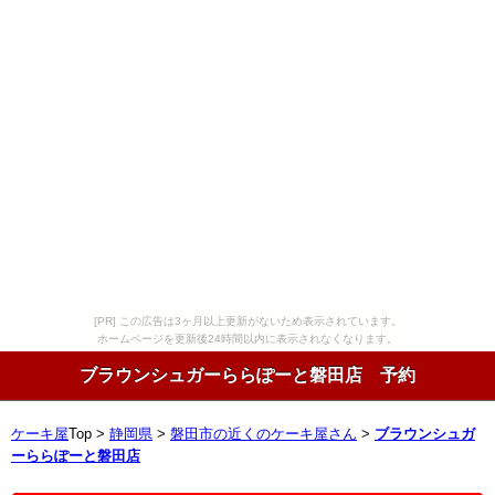
[PR] この広告は3ヶ月以上更新がないため表示されています。
ホームページを更新後24時間以内に表示されなくなります。
ブラウンシュガーららぽーと磐田店 予約
ケーキ屋
Top >
静岡県
>
磐田市の近くのケーキ屋さん
>
ブラウンシュガ
ーららぽーと磐田店