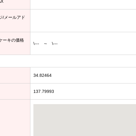
AX
ジ/メールアド
ケーキの価格
\--- ～ \---
34.82464
137.79993