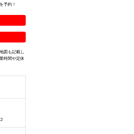
を予約！
！
地図も記載し
業時間や定休
。
２