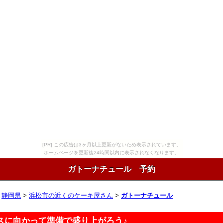
[PR] この広告は3ヶ月以上更新がないため表示されています。
ホームページを更新後24時間以内に表示されなくなります。
ガトーナチュール 予約
>
静岡県
>
浜松市の近くのケーキ屋さん
>
ガトーナチュール
スに向かって準備で盛り上がろう♪