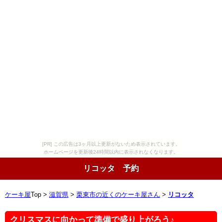
[PR] この広告は3ヶ月以上更新がないため表示されています。
ホームページを更新後24時間以内に表示されなくなります。
リコッタ 予約
ケーキ屋
Top >
滋賀県
>
栗東市の近くのケーキ屋さん
>
リコッタ
クリスマスに向かって準備で盛り上がろう♪