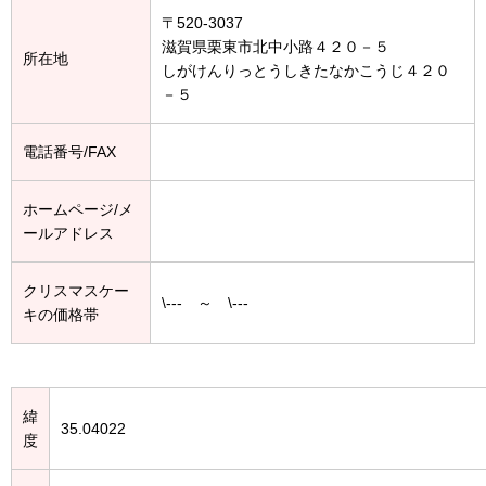
〒520-3037
滋賀県栗東市北中小路４２０－５
所在地
しがけんりっとうしきたなかこうじ４２０
－５
電話番号/FAX
ホームページ/メ
ールアドレス
クリスマスケー
\--- ～ \---
キの価格帯
緯
35.04022
度