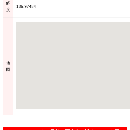
経
135.97484
度
地
図