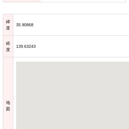
緯
35.90868
度
経
139.63243
度
地
図