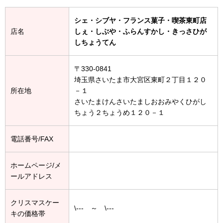
シェ・シブヤ・フランス菓子・喫茶東町店
店名
しぇ・しぶや・ふらんすかし・きっさひが
しちょうてん
〒330-0841
埼玉県さいたま市大宮区東町２丁目１２０
所在地
－１
さいたまけんさいたましおおみやくひがし
ちょう２ちょうめ１２０－１
電話番号/FAX
ホームページ/メ
ールアドレス
クリスマスケー
\--- ～ \---
キの価格帯