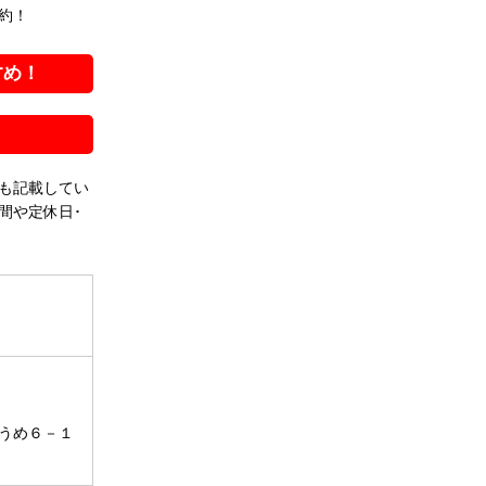
約！
すめ！
も記載してい
間や定休日･
うめ６－１