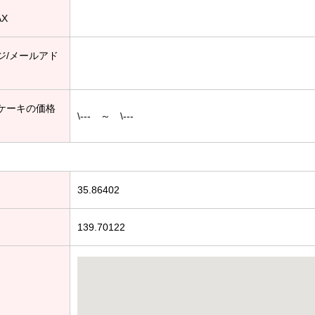
AX
ジ/メールアド
ケーキの価格
\--- ～ \---
35.86402
139.70122