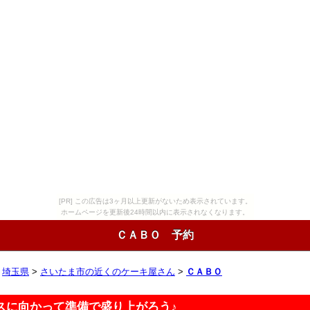
[PR] この広告は3ヶ月以上更新がないため表示されています。
ホームページを更新後24時間以内に表示されなくなります。
ＣＡＢＯ 予約
>
埼玉県
>
さいたま市の近くのケーキ屋さん
>
ＣＡＢＯ
スに向かって準備で盛り上がろう♪