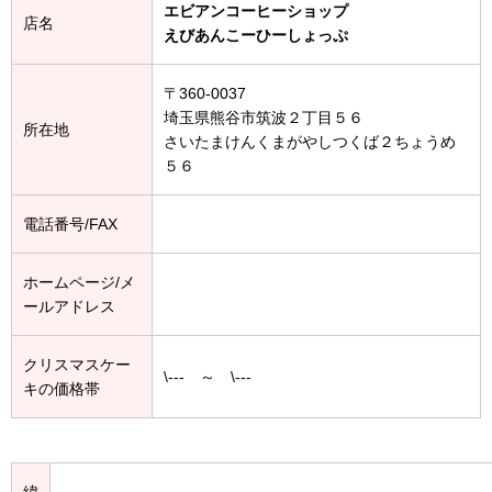
エビアンコーヒーショップ
店名
えびあんこーひーしょっぷ
〒360-0037
埼玉県熊谷市筑波２丁目５６
所在地
さいたまけんくまがやしつくば２ちょうめ
５６
電話番号/FAX
ホームページ/メ
ールアドレス
クリスマスケー
\--- ～ \---
キの価格帯
緯