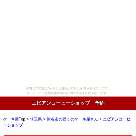
[PR] この広告は3ヶ月以上更新がないため表示されています。
ホームページを更新後24時間以内に表示されなくなります。
エビアンコーヒーショップ 予約
ケーキ屋
Top >
埼玉県
>
熊谷市の近くのケーキ屋さん
>
エビアンコーヒ
ーショップ