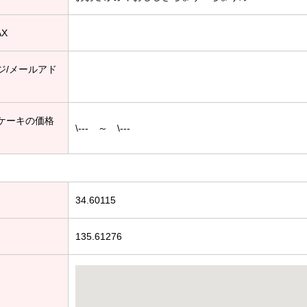
AX
ジ/メールアド
ケーキの価格
\--- ～ \---
34.60115
135.61276