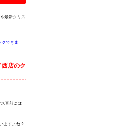
報や最新クリス
ックできま
／西店のク
マス直前には
いますよね？