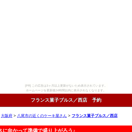
[PR] この広告は3ヶ月以上更新がないため表示されています。
ホームページを更新後24時間以内に表示されなくなります。
フランス菓子ブルス／西店 予約
>
大阪府
>
八尾市の近くのケーキ屋さん
>
フランス菓子ブルス／西店
スに向かって準備で盛り上がろう♪