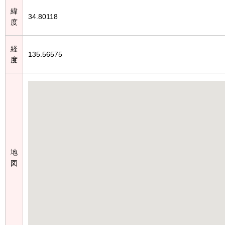
緯
34.80118
度
経
135.56575
度
地
図