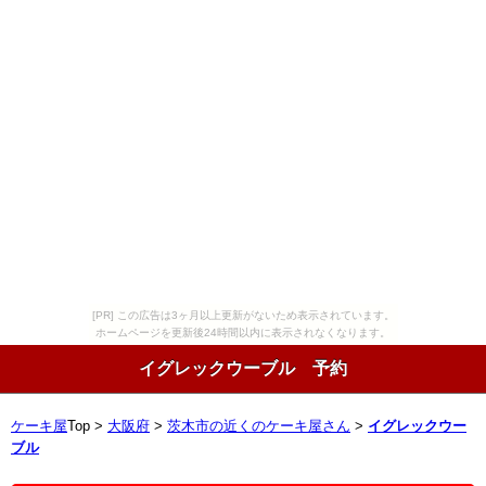
[PR] この広告は3ヶ月以上更新がないため表示されています。
ホームページを更新後24時間以内に表示されなくなります。
イグレックウーブル 予約
ケーキ屋
Top >
大阪府
>
茨木市の近くのケーキ屋さん
>
イグレックウー
ブル