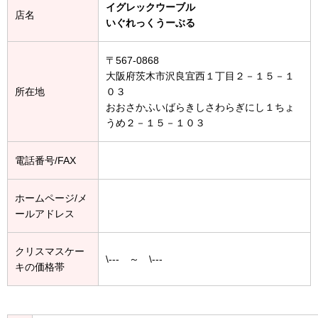
イグレックウーブル
店名
いぐれっくうーぶる
〒567-0868
大阪府茨木市沢良宜西１丁目２－１５－１
所在地
０３
おおさかふいばらきしさわらぎにし１ちょ
うめ２－１５－１０３
電話番号/FAX
ホームページ/メ
ールアドレス
クリスマスケー
\--- ～ \---
キの価格帯