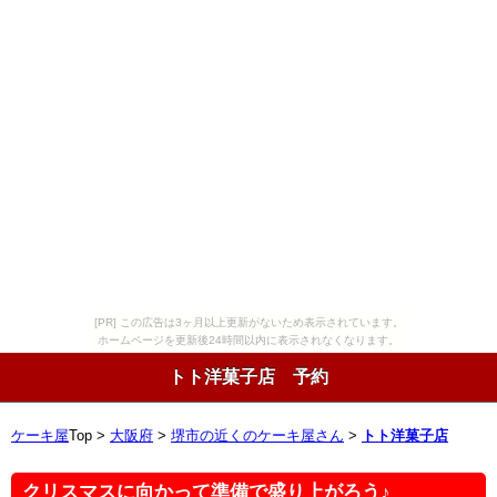
[PR] この広告は3ヶ月以上更新がないため表示されています。
ホームページを更新後24時間以内に表示されなくなります。
トト洋菓子店 予約
ケーキ屋
Top >
大阪府
>
堺市の近くのケーキ屋さん
>
トト洋菓子店
クリスマスに向かって準備で盛り上がろう♪