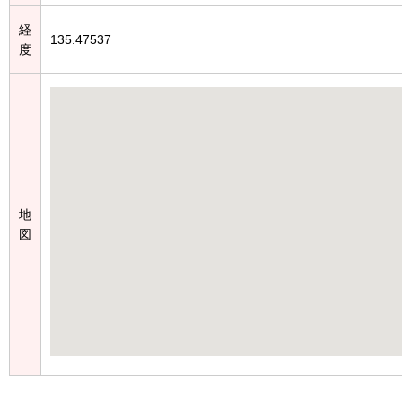
経
135.47537
度
地
図