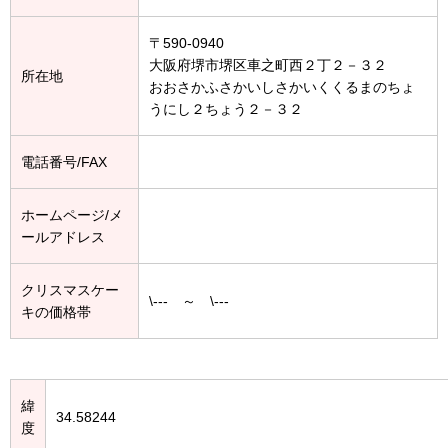
〒590-0940
大阪府堺市堺区車之町西２丁２－３２
所在地
おおさかふさかいしさかいくくるまのちょ
うにし２ちょう２－３２
電話番号/FAX
ホームページ/メ
ールアドレス
クリスマスケー
\--- ～ \---
キの価格帯
緯
34.58244
度