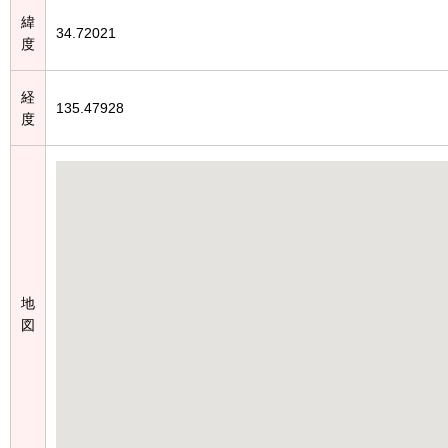
緯
34.72021
度
経
135.47928
度
地
図