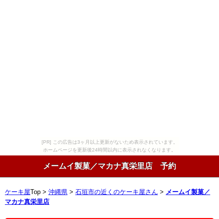
[PR] この広告は3ヶ月以上更新がないため表示されています。
ホームページを更新後24時間以内に表示されなくなります。
メームイ製菓／マカナ真栄里店 予約
ケーキ屋
Top >
沖縄県
>
石垣市の近くのケーキ屋さん
>
メームイ製菓／
マカナ真栄里店