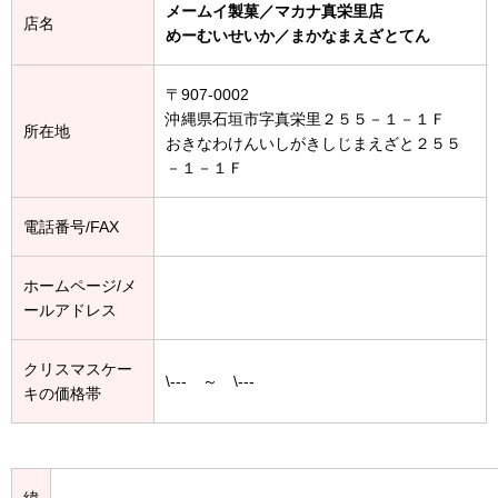
メームイ製菓／マカナ真栄里店
店名
めーむいせいか／まかなまえざとてん
〒907-0002
沖縄県石垣市字真栄里２５５－１－１Ｆ
所在地
おきなわけんいしがきしじまえざと２５５
－１－１Ｆ
電話番号/FAX
ホームページ/メ
ールアドレス
クリスマスケー
\--- ～ \---
キの価格帯
緯