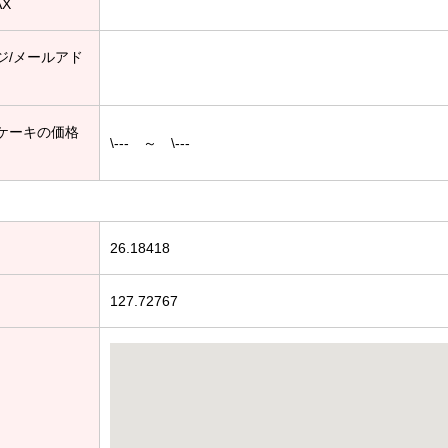
AX
ジ/メールアド
ケーキの価格
\--- ～ \---
26.18418
127.72767