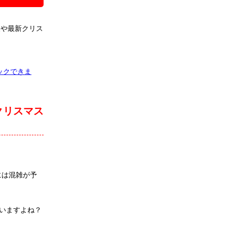
報や最新クリス
ックできま
クリスマス
には混雑が予
いますよね？