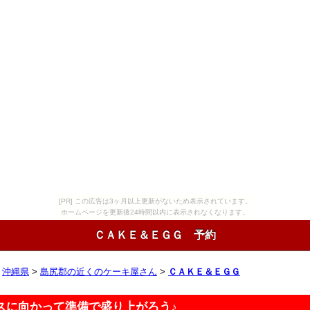
[PR] この広告は3ヶ月以上更新がないため表示されています。
ホームページを更新後24時間以内に表示されなくなります。
ＣＡＫＥ＆ＥＧＧ 予約
>
沖縄県
>
島尻郡の近くのケーキ屋さん
>
ＣＡＫＥ＆ＥＧＧ
スに向かって準備で盛り上がろう♪