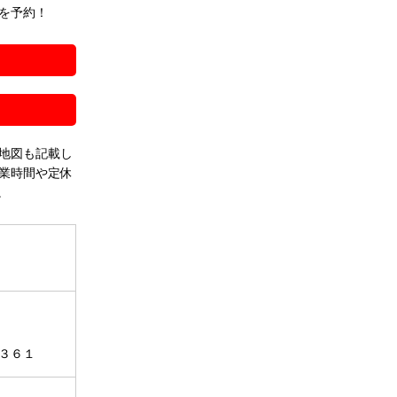
を予約！
！
地図も記載し
業時間や定休
。
３６１