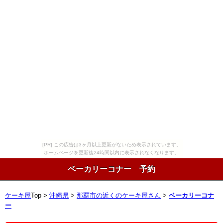
[PR] この広告は3ヶ月以上更新がないため表示されています。
ホームページを更新後24時間以内に表示されなくなります。
ベーカリーコナー 予約
ケーキ屋
Top >
沖縄県
>
那覇市の近くのケーキ屋さん
>
ベーカリーコナ
ー