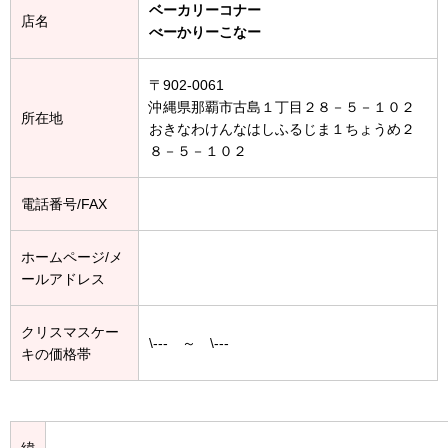
ベーカリーコナー
店名
べーかりーこなー
〒902-0061
沖縄県那覇市古島１丁目２８－５－１０２
所在地
おきなわけんなはしふるじま１ちょうめ２
８－５－１０２
電話番号/FAX
ホームページ/メ
ールアドレス
クリスマスケー
\--- ～ \---
キの価格帯
緯