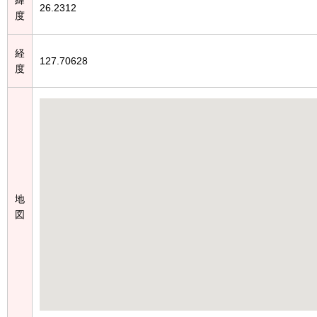
26.2312
度
経
127.70628
度
地
図