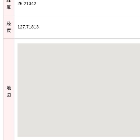
26.21342
度
経
127.71813
度
地
図