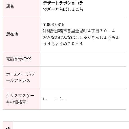
デザートラボショコラ
店名
でざーとらぼしょこら
〒903-0815
沖縄県那覇市首里金城町４丁目７０－４
所在地
おきなわけんなはししゅりきんじょうちょ
う４ちょうめ７０－４
電話番号/FAX
ホームページ/メ
ールアドレス
クリスマスケー
\--- ～ \---
キの価格帯
緯