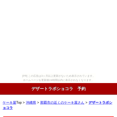
[PR] この広告は3ヶ月以上更新がないため表示されています。
ホームページを更新後24時間以内に表示されなくなります。
デザートラボショコラ 予約
ケーキ屋
Top >
沖縄県
>
那覇市の近くのケーキ屋さん
>
デザートラボシ
ョコラ