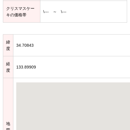
クリスマスケー
\--- ～ \---
キの価格帯
緯
34.70843
度
経
133.89909
度
地
図