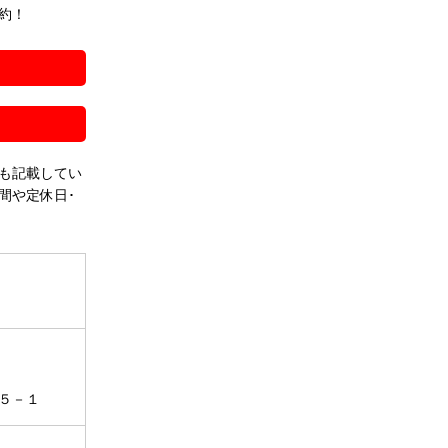
約！
！
も記載してい
間や定休日･
５－１