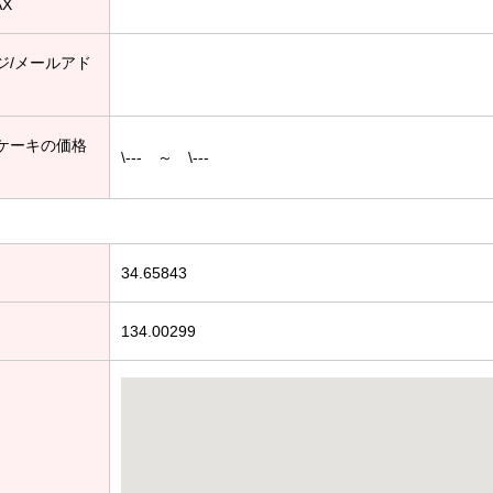
AX
ジ/メールアド
ケーキの価格
\--- ～ \---
34.65843
134.00299