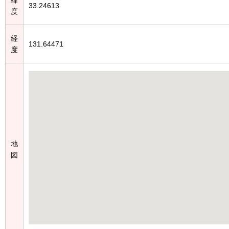
33.24613
度
経
131.64471
度
地
図