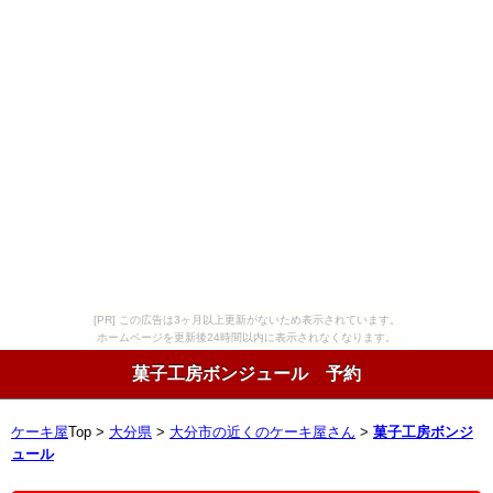
[PR] この広告は3ヶ月以上更新がないため表示されています。
ホームページを更新後24時間以内に表示されなくなります。
菓子工房ボンジュール 予約
ケーキ屋
Top >
大分県
>
大分市の近くのケーキ屋さん
>
菓子工房ボンジ
ュール