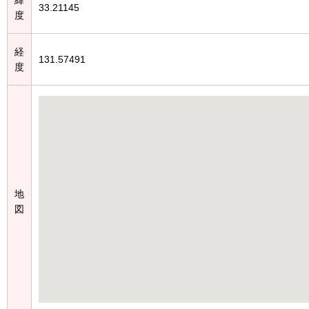
33.21145
度
経
131.57491
度
地
図