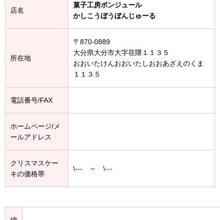
菓子工房ボンジュール
店名
かしこうぼうぼんじゅーる
〒870-0889
大分県大分市大字荏隈１１３５
所在地
おおいたけんおおいたしおおあざえのくま
１１３５
電話番号/FAX
ホームページ/メ
ールアドレス
クリスマスケー
\--- ～ \---
キの価格帯
緯