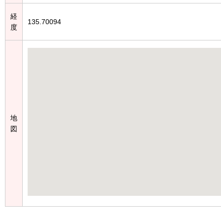
経
135.70094
度
地
図