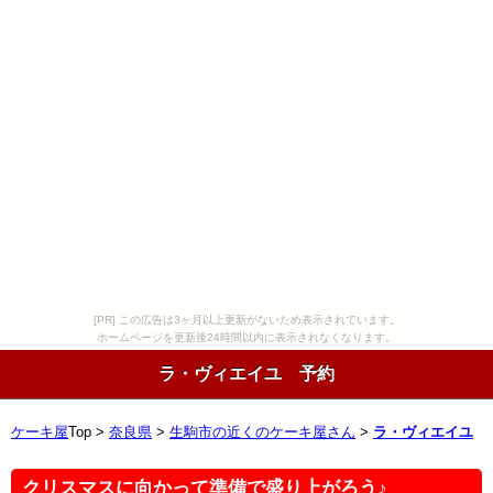
[PR] この広告は3ヶ月以上更新がないため表示されています。
ホームページを更新後24時間以内に表示されなくなります。
ラ・ヴィエイユ 予約
ケーキ屋
Top >
奈良県
>
生駒市の近くのケーキ屋さん
>
ラ・ヴィエイユ
クリスマスに向かって準備で盛り上がろう♪