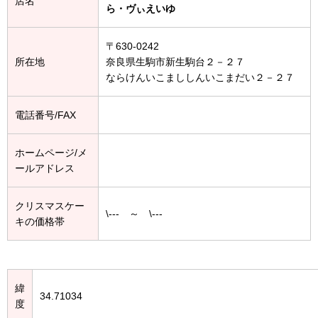
店名
ら・ヴぃえいゆ
〒630-0242
所在地
奈良県生駒市新生駒台２－２７
ならけんいこまししんいこまだい２－２７
電話番号/FAX
ホームページ/メ
ールアドレス
クリスマスケー
\--- ～ \---
キの価格帯
緯
34.71034
度