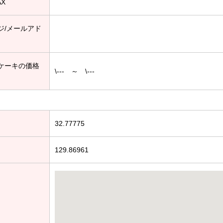
AX
ジ/メールアド
ケーキの価格
\--- ～ \---
32.77775
129.86961