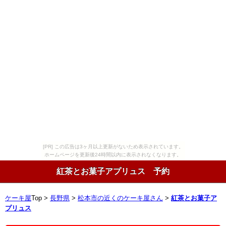
[PR] この広告は3ヶ月以上更新がないため表示されています。
ホームページを更新後24時間以内に表示されなくなります。
紅茶とお菓子アプリュス 予約
ケーキ屋
Top >
長野県
>
松本市の近くのケーキ屋さん
>
紅茶とお菓子ア
プリュス