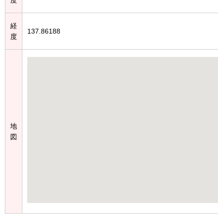
経
137.86188
度
地
図