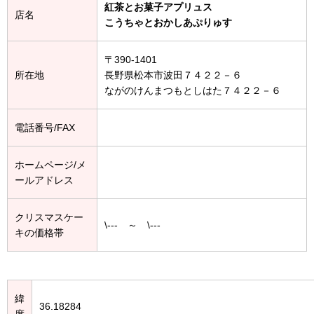
紅茶とお菓子アプリュス
店名
こうちゃとおかしあぷりゅす
〒390-1401
所在地
長野県松本市波田７４２２－６
ながのけんまつもとしはた７４２２－６
電話番号/FAX
ホームページ/メ
ールアドレス
クリスマスケー
\--- ～ \---
キの価格帯
緯
36.18284
度