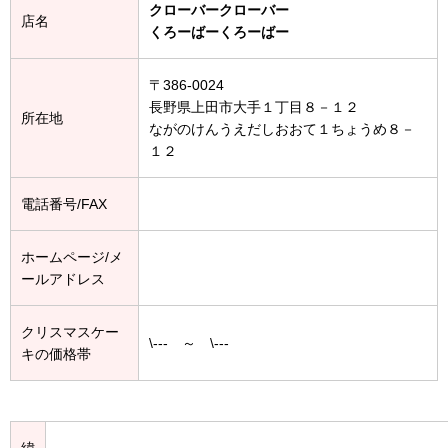
クローバークローバー
店名
くろーばーくろーばー
〒386-0024
長野県上田市大手１丁目８－１２
所在地
ながのけんうえだしおおて１ちょうめ８－
１２
電話番号/FAX
ホームページ/メ
ールアドレス
クリスマスケー
\--- ～ \---
キの価格帯
緯