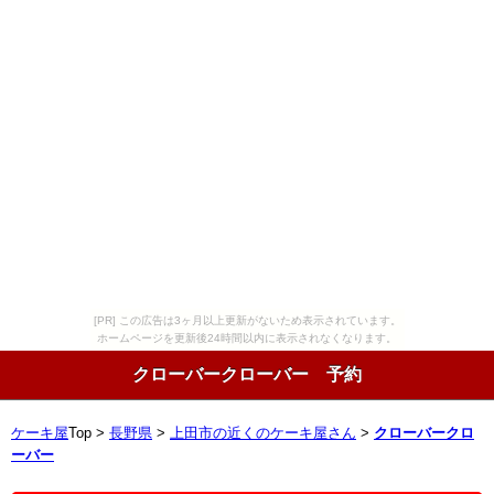
[PR] この広告は3ヶ月以上更新がないため表示されています。
ホームページを更新後24時間以内に表示されなくなります。
クローバークローバー 予約
ケーキ屋
Top >
長野県
>
上田市の近くのケーキ屋さん
>
クローバークロ
ーバー