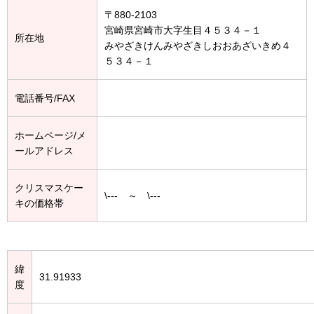
〒880-2103
宮崎県宮崎市大字生目４５３４－１
所在地
みやざきけんみやざきしおおあざいきめ４
５３４－１
電話番号/FAX
ホームページ/メ
ールアドレス
クリスマスケー
\--- ～ \---
キの価格帯
緯
31.91933
度