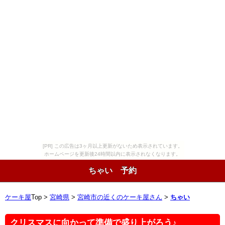
[PR] この広告は3ヶ月以上更新がないため表示されています。
ホームページを更新後24時間以内に表示されなくなります。
ちゃい 予約
ケーキ屋
Top >
宮崎県
>
宮崎市の近くのケーキ屋さん
>
ちゃい
クリスマスに向かって準備で盛り上がろう♪