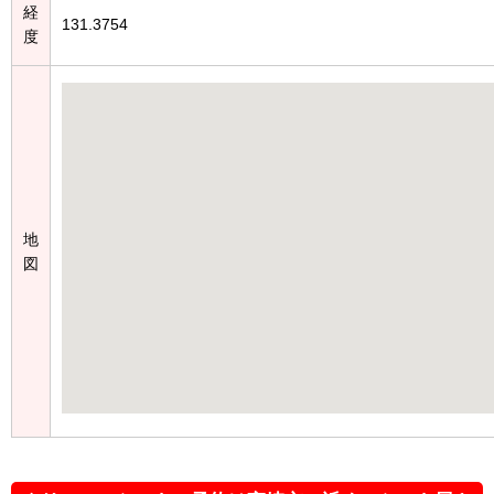
経
131.3754
度
地
図