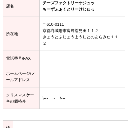
チーズファクトリーケジュッ
店名
ちーずふぁくとりーけじゅっ
〒610-0111
京都府城陽市富野荒見田１１２
所在地
きょうとふじょうようしとのあらみた１１
２
電話番号/FAX
ホームページ/メ
ールアドレス
クリスマスケー
\--- ～ \---
キの価格帯
緯