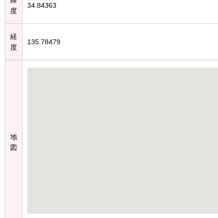
34.84363
度
経
135.78479
度
地
図