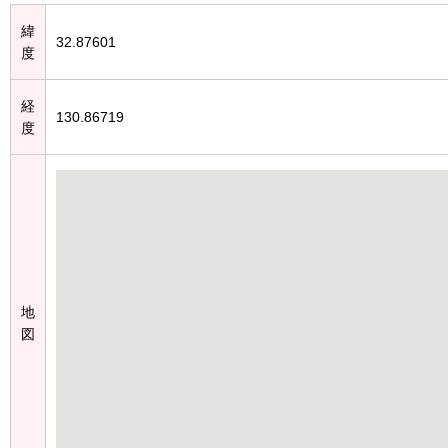
緯
32.87601
度
経
130.86719
度
地
図