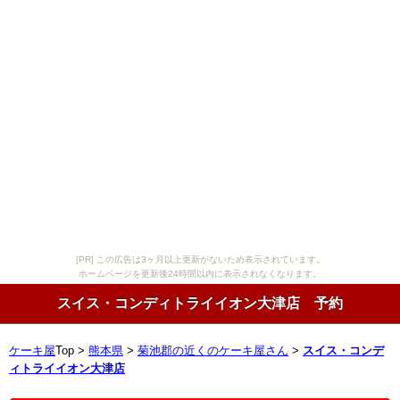
[PR] この広告は3ヶ月以上更新がないため表示されています。
ホームページを更新後24時間以内に表示されなくなります。
スイス・コンディトライイオン大津店 予約
ケーキ屋
Top >
熊本県
>
菊池郡の近くのケーキ屋さん
>
スイス・コンデ
ィトライイオン大津店