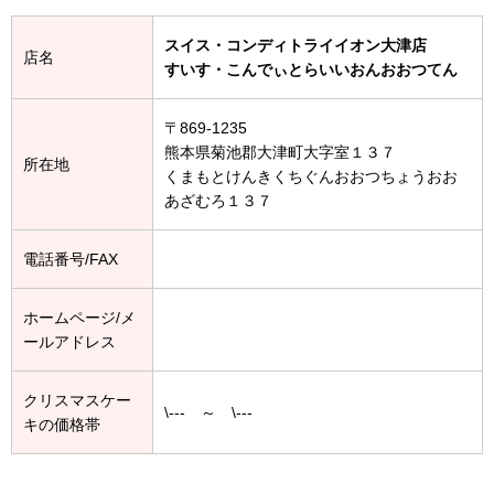
スイス・コンディトライイオン大津店
店名
すいす・こんでぃとらいいおんおおつてん
〒869-1235
熊本県菊池郡大津町大字室１３７
所在地
くまもとけんきくちぐんおおつちょうおお
あざむろ１３７
電話番号/FAX
ホームページ/メ
ールアドレス
クリスマスケー
\--- ～ \---
キの価格帯