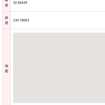
32.86449
度
経
130.78053
度
地
図