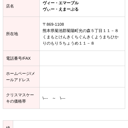
ヴィー・エマーブル
店名
ヴぃー・えまーぶる
〒869-1108
熊本県菊池郡菊陽町光の森５丁目１１－８
所在地
くまもとけんきくちぐんきくようまちひか
りのもり５ちょうめ１１－８
電話番号/FAX
ホームページ/メ
ールアドレス
クリスマスケー
\--- ～ \---
キの価格帯
緯