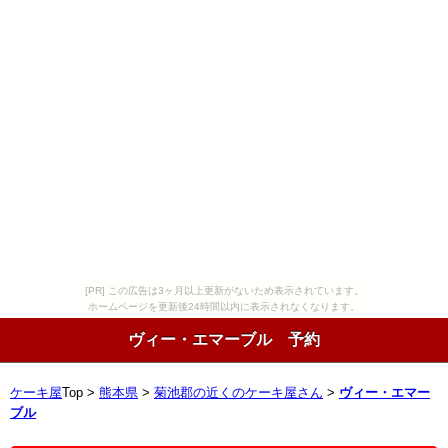
[PR] この広告は3ヶ月以上更新がないため表示されています。
ホームページを更新後24時間以内に表示されなくなります。
ヴィー・エマーブル 予約
ケーキ屋
Top >
熊本県
>
菊池郡の近くのケーキ屋さん
>
ヴィー・エマー
ブル