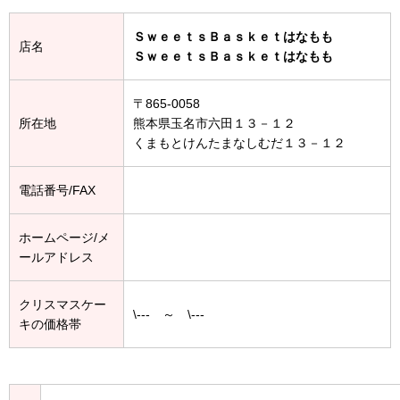
ＳｗｅｅｔｓＢａｓｋｅｔはなもも
店名
ＳｗｅｅｔｓＢａｓｋｅｔはなもも
〒865-0058
所在地
熊本県玉名市六田１３－１２
くまもとけんたまなしむだ１３－１２
電話番号/FAX
ホームページ/メ
ールアドレス
クリスマスケー
\--- ～ \---
キの価格帯