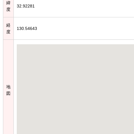
緯
32.92281
度
経
130.54643
度
地
図