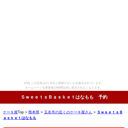
[PR] この広告は3ヶ月以上更新がないため表示されています。
ホームページを更新後24時間以内に表示されなくなります。
ＳｗｅｅｔｓＢａｓｋｅｔはなもも 予約
ケーキ屋
Top >
熊本県
>
玉名市の近くのケーキ屋さん
>
ＳｗｅｅｔｓＢ
ａｓｋｅｔはなもも