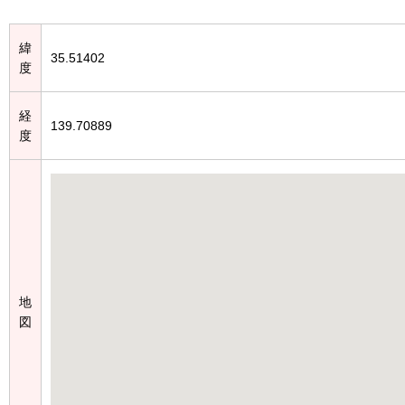
緯
35.51402
度
経
139.70889
度
地
図