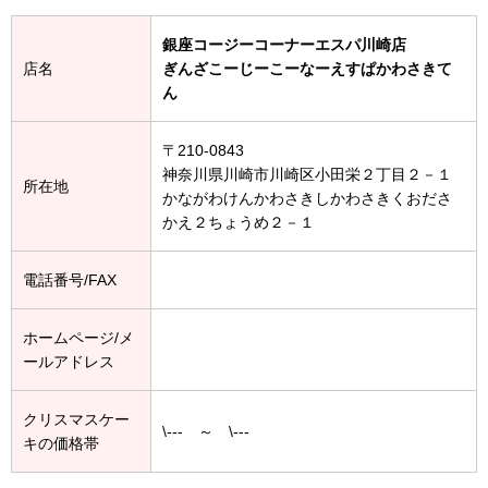
銀座コージーコーナーエスパ川崎店
店名
ぎんざこーじーこーなーえすぱかわさきて
ん
〒210-0843
神奈川県川崎市川崎区小田栄２丁目２－１
所在地
かながわけんかわさきしかわさきくおださ
かえ２ちょうめ２－１
電話番号/FAX
ホームページ/メ
ールアドレス
クリスマスケー
\--- ～ \---
キの価格帯