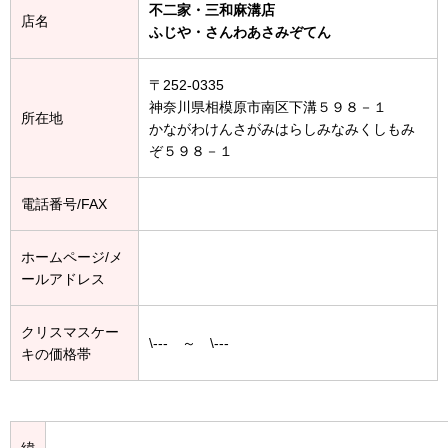
不二家・三和麻溝店
店名
ふじや・さんわあさみぞてん
〒252-0335
神奈川県相模原市南区下溝５９８－１
所在地
かながわけんさがみはらしみなみくしもみ
ぞ５９８－１
電話番号/FAX
ホームページ/メ
ールアドレス
クリスマスケー
\--- ～ \---
キの価格帯
緯