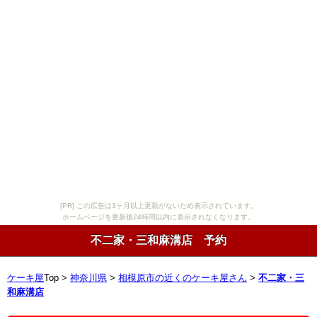
[PR] この広告は3ヶ月以上更新がないため表示されています。
ホームページを更新後24時間以内に表示されなくなります。
不二家・三和麻溝店 予約
ケーキ屋
Top >
神奈川県
>
相模原市の近くのケーキ屋さん
>
不二家・三
和麻溝店