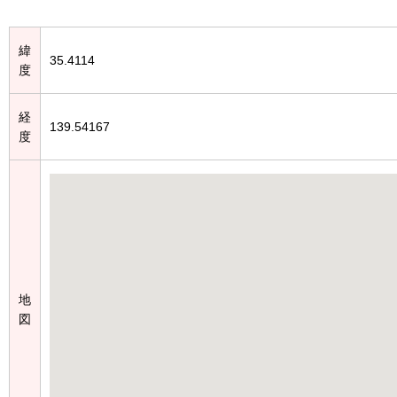
緯
35.4114
度
経
139.54167
度
地
図