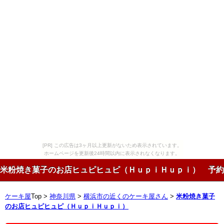
[PR] この広告は3ヶ月以上更新がないため表示されています。
ホームページを更新後24時間以内に表示されなくなります。
米粉焼き菓子のお店ヒュピヒュピ（ＨｕｐｉＨｕｐｉ） 予約
ケーキ屋
Top >
神奈川県
>
横浜市の近くのケーキ屋さん
>
米粉焼き菓子
のお店ヒュピヒュピ（ＨｕｐｉＨｕｐｉ）