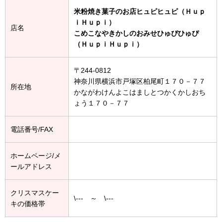
米粉焼き菓子のお店ヒュピヒュピ（Ｈｕｐ
ｉＨｕｐｉ）
店名
こめこなやきかしのおみせひゅぴひゅぴ
（ＨｕｐｉＨｕｐｉ）
〒244-0812
神奈川県横浜市戸塚区柏尾町１７０－７７
所在地
かながわけんよこはましとつかくかしおち
ょう１７０－７７
電話番号/FAX
ホームページ/メ
ールアドレス
クリスマスケー
\--- ～ \---
キの価格帯