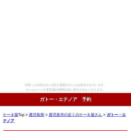
[PR] この広告は3ヶ月以上更新がないため表示されています。
ホームページを更新後24時間以内に表示されなくなります。
ガトー・エテノア 予約
ケーキ屋
Top >
鹿児島県
>
鹿児島市の近くのケーキ屋さん
>
ガトー・エ
テノア