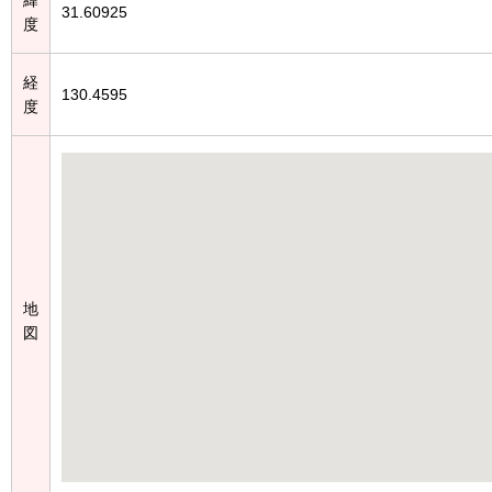
31.60925
度
経
130.4595
度
地
図