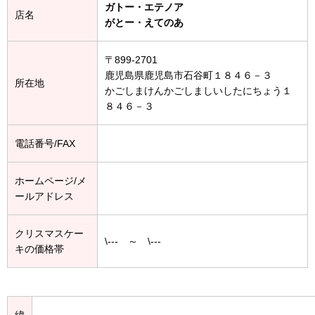
ガトー・エテノア
店名
がとー・えてのあ
〒899-2701
鹿児島県鹿児島市石谷町１８４６－３
所在地
かごしまけんかごしましいしたにちょう１
８４６－３
電話番号/FAX
ホームページ/メ
ールアドレス
クリスマスケー
\--- ～ \---
キの価格帯
緯