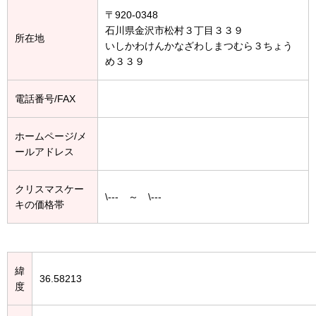
〒920-0348
石川県金沢市松村３丁目３３９
所在地
いしかわけんかなざわしまつむら３ちょう
め３３９
電話番号/FAX
ホームページ/メ
ールアドレス
クリスマスケー
\--- ～ \---
キの価格帯
緯
36.58213
度