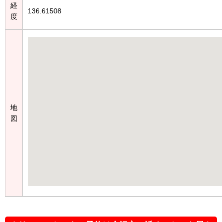
経
136.61508
度
地
図