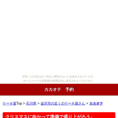
[PR] この広告は3ヶ月以上更新がないため表示されています。
ホームページを更新後24時間以内に表示されなくなります。
カカオテ 予約
ケーキ屋
Top >
石川県
>
金沢市の近くのケーキ屋さん
>
カカオテ
クリスマスに向かって準備で盛り上がろう♪